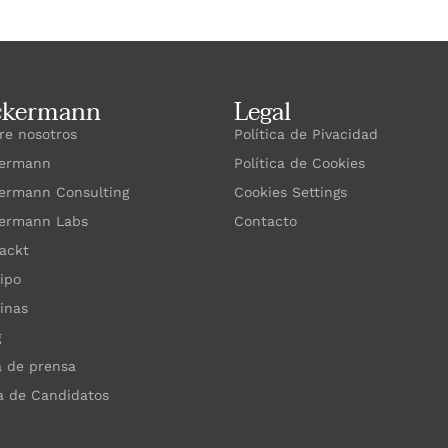
ckermann
Legal
re nosotros
Política de Pivacidad
ermann
Política de Cookies
ermann Consulting
Cookies Settings
ermann Labs
Contacto
ackt
ipo
cinas
g
a de prensa
a de Candidatos