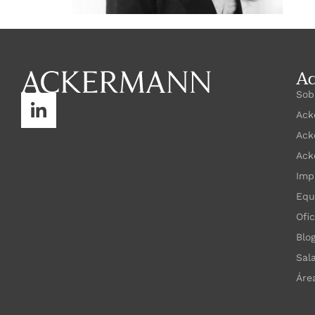
A
Sob
Ack
Ack
Ack
Imp
Equ
Ofi
Blo
Sal
Áre