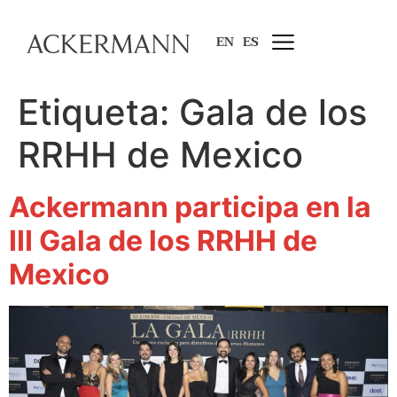
EN
ES
Etiqueta:
Gala de los
RRHH de Mexico
Ackermann participa en la
III Gala de los RRHH de
Mexico