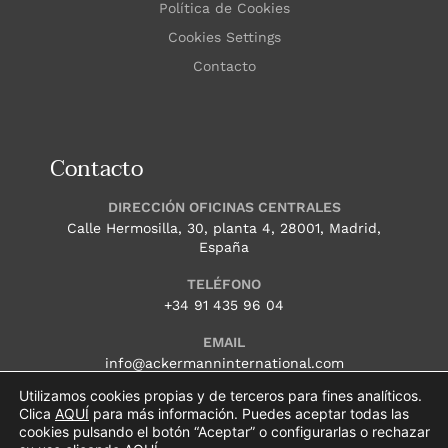
Política de Cookies
Cookies Settings
Contacto
Contacto
DIRECCIÓN OFICINAS CENTRALES
Calle Hermosilla, 30, planta 4, 28001, Madrid,
España
TELÉFONO
+34 91 435 96 04
EMAIL
info@ackermanninternational.com
Utilizamos cookies propias y de terceros para fines analíticos.
HORARIO
Clica
AQUÍ
para más información. Puedes aceptar todas las
Lunes – Jueves: 9.00 a 18.00 (CET) Viernes: 9.00
cookies pulsando el botón “Aceptar” o configurarlas o rechazar
a 15.00 (CET)