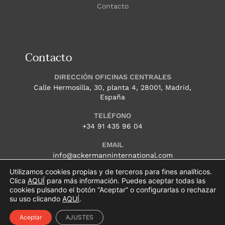
Contacto
Contacto
DIRECCIÓN OFICINAS CENTRALES
Calle Hermosilla, 30, planta 4, 28001, Madrid,
España
TELÉFONO
+34 91 435 96 04
EMAIL
info@ackermanninternational.com
Utilizamos cookies propias y de terceros para fines analíticos.
HORARIO
Clica
AQUÍ
para más información. Puedes aceptar todas las
Lunes – Jueves: 9.00 a 18.00 (CET) Viernes: 9.00
cookies pulsando el botón “Aceptar” o configurarlas o rechazar
a 15.00 (CET)
su uso clicando
AQUÍ
.
Aceptar
AJUSTES