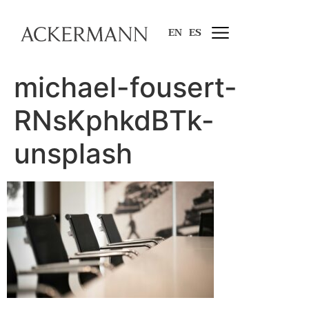
EN
ES
michael-fousert-
RNsKphkdBTk-
unsplash