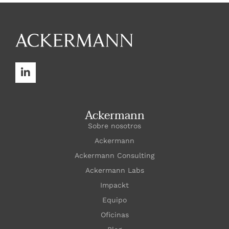
Ackermann
Sobre nosotros
Ackermann
Ackermann Consulting
Ackermann Labs
Impackt
Equipo
Oficinas