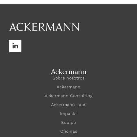
Ackermann
Sobre nosotros
Ackermann
Ackermann Consulting
Ackermann Labs
Impackt
Equipo
Oficinas