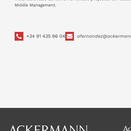
Middle Management.
+34 91 435 96 04
afernandez@ackermann
A