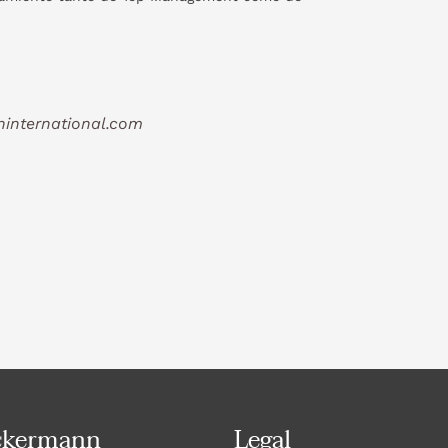
international.com
ckermann
Legal