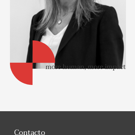
more human, more impact
Contacto