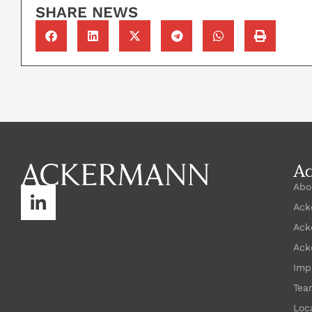
SHARE NEWS
A
Abo
Ack
Ack
Ack
Imp
Tea
Loc