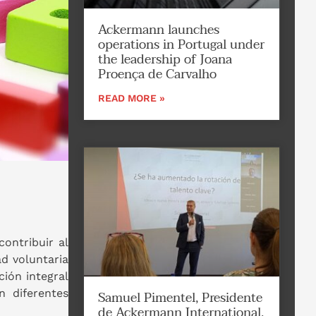
Ackermann launches
operations in Portugal under
the leadership of Joana
Proença de Carvalho
READ MORE »
ontribuir al
d voluntaria
ción integral
n diferentes
Samuel Pimentel, Presidente
de Ackermann International,