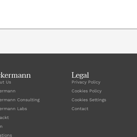
ckermann
Legal
ut Us
Privacy Policy
ermann
Cookies Policy
ermann Consulting
Cookies Settings
ermann Labs
Contact
ackt
m
ations