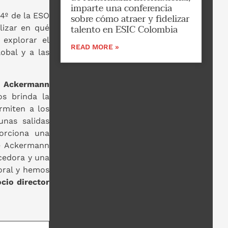
imparte una conferencia
 4º de la ESO
sobre cómo atraer y fidelizar
talento en ESIC Colombia
lizar en qué
 explorar el
READ MORE »
obal y a las
n
Ackermann
s brinda la
rmiten a los
unas salidas
porciona una
de Ackermann
cedora y una
oral y hemos
cio director