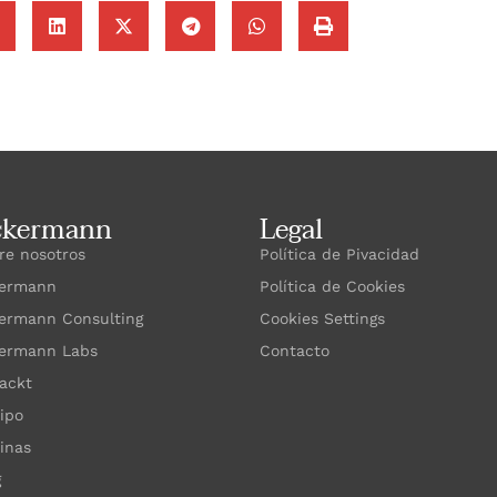
ckermann
Legal
re nosotros
Política de Pivacidad
ermann
Política de Cookies
ermann Consulting
Cookies Settings
ermann Labs
Contacto
ackt
ipo
cinas
g