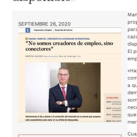
Man
pro
SEPTIEMBRE 26, 2020
par
caz
dis
El p
emp
«Ha
com
a q
dem
som
nec
que
mer
Cua