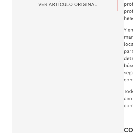
pro
VER ARTÍCULO ORIGINAL
pro
hea
Y en
mar
loc
par
det
bús
segu
con
Tod
cen
com
CO