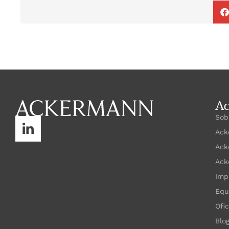
A
Sob
Ack
Ack
Ack
Imp
Equ
Ofi
Blo