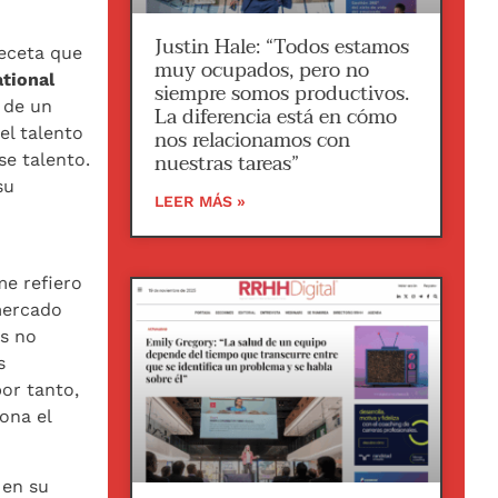
Justin Hale: “Todos estamos
receta que
muy ocupados, pero no
tional
siempre somos productivos.
 de un
La diferencia está en cómo
el talento
nos relacionamos con
nuestras tareas”
se talento.
su
LEER MÁS »
me refiero
 mercado
s no
s
por tanto,
ona el
 en su