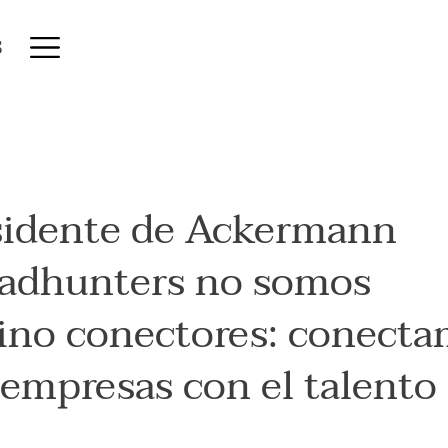
S
sidente de Ackermann
headhunters no somos
sino conectores: conect
 empresas con el talento