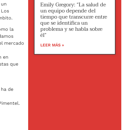
Emily Gregory: “La salud de
, un
un equipo depende del
 Los
tiempo que transcurre entre
mbito.
que se identifica un
problema y se habla sobre
como la
él”
odamos
 el mercado
LEER MÁS »
n en
stas que
 ha de
Pimentel.